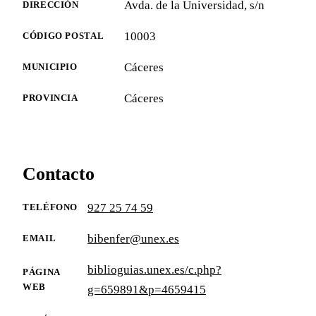
Avda. de la Universidad, s/n
DIRECCIÓN
10003
CÓDIGO POSTAL
Cáceres
MUNICIPIO
Cáceres
PROVINCIA
Contacto
927 25 74 59
TELÉFONO
bibenfer@unex.es
EMAIL
biblioguias.unex.es/c.php?
PÁGINA
WEB
g=659891&p=4659415