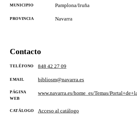
Pamplona/Iruña
MUNICIPIO
Navarra
PROVINCIA
Contacto
848 42 27 09
TELÉFONO
bibliosm@navarra.es
EMAIL
PÁGINA
www.navarra.es/home_es/Temas/Portal+de+la+
WEB
Acceso al catálogo
CATÁLOGO