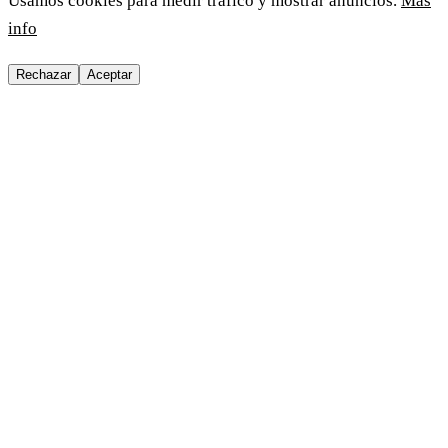
Usamos cookies para medir tráfico y mostrar anuncios.
Más
info
Rechazar
Aceptar