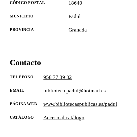
18640
CÓDIGO POSTAL
Padul
MUNICIPIO
Granada
PROVINCIA
Contacto
958 77 39 82
TELÉFONO
biblioteca.padul@hotmail.es
EMAIL
www.bibliotecaspublicas.es/padul
PÁGINA WEB
Acceso al catálogo
CATÁLOGO